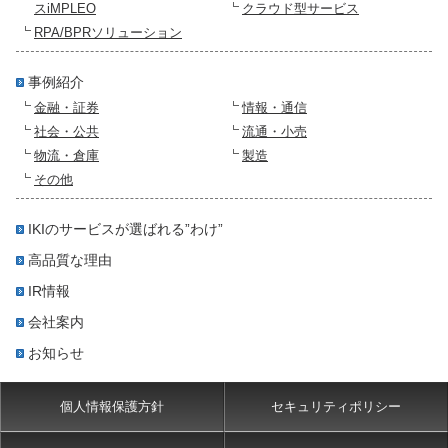
スiMPLEO
クラウド型サービス
RPA/BPRソリューション
事例紹介
金融・証券
情報・通信
社会・公共
流通・小売
物流・倉庫
製造
その他
IKIのサービスが選ばれる”わけ”
高品質な理由
IR情報
会社案内
お知らせ
個人情報保護方針
セキュリティポリシー