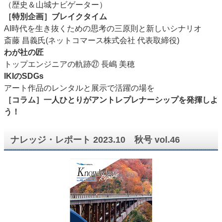
（歴史＆山城ナビゲーター）
［特別企画］ブレイクタイム
AI時代を生き抜くための思考の三原則と新しいシナリオ
斎藤 昌義氏(ネットコマース株式会社 代表取締役)
わが社の匠
トップエンジニアの軌跡㉗ 長嶋 美穂
IKIのSDGs
アート作品のレンタルと展示で活躍の場を
［コラム］一人ひとりがアントレプレナーシップを発揮しよ
う！
ナレッジ・レポート 2023.10 秋号 vol.46