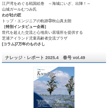
江戸湾をめぐる戦国絵巻 ～海城にいざ、出陣！～
山城ガールむつみ氏
わが社の匠
トップ・エンジニアの軌跡㉚秋山真太朗
［特別インタビュー企画］
世代を超えた交流と心地良い居場所を提供する
芝浦アイランド児童高齢者交流プラザ
[コラム]7万年のものさし
ナレッジ・レポート 2025.4 春号 vol.49