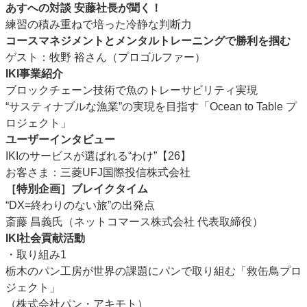
あすへの対談 安藤社長が聞く！
練習の積み重ねで培った冷静な判断力
コースマネジメントとメンタルトレーニングで勝利を掴む
ゲスト：牧野 裕さん（プロゴルファー）
IKI事業紹介
ブロックチェーン技術で魚のトレーサビリティ実現
“サスティナブルな漁業”の実現を目指す「Ocean to Table プ
ロジェクト」
ユーザーインタビュー
IKIのサービスが選ばれる“わけ”【26】
お客さま：三菱UFJ国際投信株式会社
［特別企画］ブレイクタイム
“DX=終わりのない旅”の出発点
斎藤 昌義氏（ネットコマース株式会社 代表取締役）
IKI社会貢献活動
・取り組み1
栃木のパン工房が世界の課題にパンで取り組む「救缶鳥プロ
ジェクト」
（株式会社パン・アキモト）