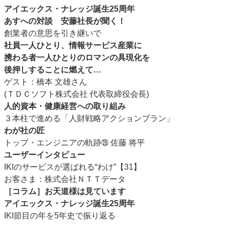
アイエックス・ナレッジ誕生25周年
あすへの対談 安藤社長が聞く！
創業者の意思を引き継いで
社員一人ひとり、情報サービス産業に
携わる者一人ひとりのロマンの具現化を
後押しすることに燃えて…
ゲスト：橋本 文雄さん
(ＴＤＣソフト株式会社 代表取締役会長)
人的資本・健康経営への取り組み
３本柱で進める「人財戦略アクションプラン」
わが社の匠
トップ・エンジニアの軌跡
佐藤 将平
㉘
ユーザーインタビュー
IKIのサービスが選ばれる“わけ”【31】
お客さま：株式会社ＮＴＴデータ
［コラム］お天道様は見ています
アイエックス・ナレッジ誕生25周年
IKI節目の年を5年史で振り返る