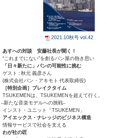
2021.10秋号 vol.42
あすへの対談 安藤社長が聞く！
“これまでにない”を創るパン屋の熱き思い
「日々新たに」パンの可能性に挑む
ゲスト : 秋元 義彦さん
(株式会社パン・アキモト 代表取締役)
［特別企画］ブレイクタイム
TSUKEMENは、TSUKEMENを超えて行く。
̶ 新たな音楽モデルへの挑戦 ̶
インスト・ユニット「TSUKEMEN」
アイエックス・ナレッジのビジネス構造
情報サービスで社会を支える
わが社の匠