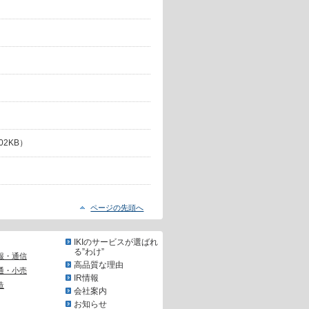
02KB）
ページの先頭へ
IKIのサービスが選ばれ
る”わけ”
報・通信
高品質な理由
通・小売
IR情報
造
会社案内
お知らせ