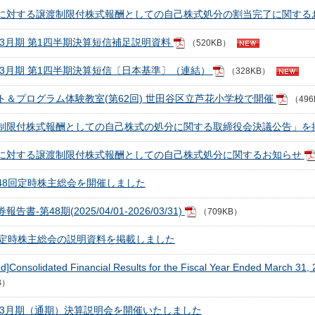
に対する譲渡制限付株式報酬としての自己株式処分の割当完了に関する
7年3月期 第1四半期決算短信補足説明資料
（520KB）
7年3月期 第1四半期決算短信〔日本基準〕（連結）
（328KB）
ト＆プログラム体験教室(第62回) 世田谷区立芦花小学校で開催
（496
制限付株式報酬としての自己株式の処分に関する取締役会決議公告」を
に対する譲渡制限付株式報酬としての自己株式処分に関するお知らせ
48回定時株主総会を開催しました
告書-第48期(2025/04/01-2026/03/31)
（709KB）
回定時株主総会の説明資料を掲載しました
ed]Consolidated Financial Results for the Fiscal Year Ended March 3
B）
6年3月期（通期）決算説明会を開催いたしました