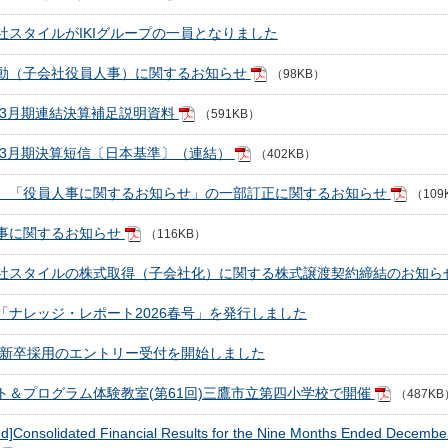
社スタイルがIKIグループの一員となりました
動（子会社役員人事）に関するお知らせ
（98KB）
6年3月期連結決算補足説明資料
（591KB）
6年3月期決算短信〔日本基準〕（連結）
（402KB）
）「役員人事に関するお知らせ」の一部訂正に関するお知らせ
（109
事に関するお知らせ
（116KB）
社スタイルの株式取得（子会社化）に関する株式譲渡契約締結のお知ら
「ナレッジ・レポート2026春号」を発行しました
7年新卒採用のエントリー受付を開始しました
ト＆プログラム体験教室(第61回)三鷹市立第四小学校で開催
（487KB
ed]Consolidated Financial Results for the Nine Months Ended Decemb