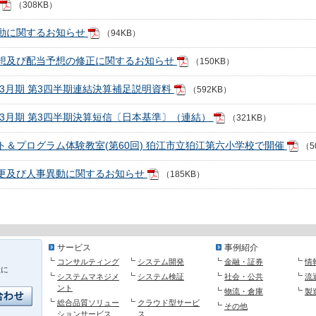
（308KB）
動に関するお知らせ
（94KB）
想及び配当予想の修正に関するお知らせ
（150KB）
6年3月期 第3四半期連結決算補足説明資料
（592KB）
6年3月期 第3四半期決算短信〔日本基準〕（連結）
（321KB）
ト＆プログラム体験教室(第60回) 狛江市立狛江第六小学校で開催
（5
更及び人事異動に関するお知らせ
（185KB）
サービス
事例紹介
コンサルティング
システム開発
金融・証券
情
社に
システムマネジメ
システム検証
社会・公共
流
ント
物流・倉庫
製
総合品質ソリュー
クラウド型サービ
その他
ションサービス
ス