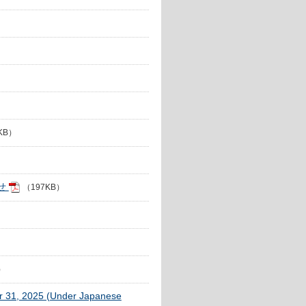
KB）
せ
（197KB）
）
er 31, 2025 (Under Japanese