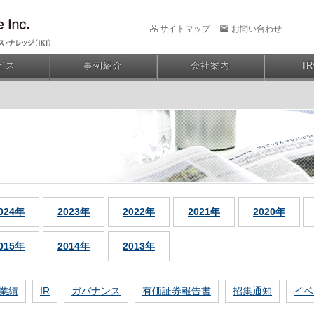
サイトマップ
お問い合わせ
ビス
事例紹介
会社案内
I
024年
2023年
2022年
2021年
2020年
015年
2014年
2013年
業績
IR
ガバナンス
有価証券報告書
招集通知
イベ