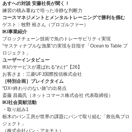
あすへの対談 安藤社長が聞く！
練習の積み重ねで培った冷静な判断力
コースマネジメントとメンタルトレーニングで勝利を掴む
ゲスト：牧野 裕さん（プロゴルファー）
IKI事業紹介
ブロックチェーン技術で魚のトレーサビリティ実現
“サスティナブルな漁業”の実現を目指す「Ocean to Table プ
ロジェクト」
ユーザーインタビュー
IKIのサービスが選ばれる“わけ”【26】
お客さま：三菱UFJ国際投信株式会社
［特別企画］ブレイクタイム
“DX=終わりのない旅”の出発点
斎藤 昌義氏（ネットコマース株式会社 代表取締役）
IKI社会貢献活動
・取り組み1
栃木のパン工房が世界の課題にパンで取り組む「救缶鳥プロ
ジェクト」
（株式会社パン・アキモト）