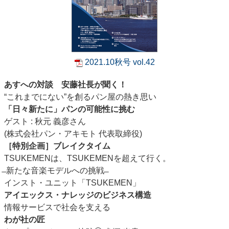
2021.10秋号 vol.42
あすへの対談 安藤社長が聞く！
“これまでにない”を創るパン屋の熱き思い
「日々新たに」パンの可能性に挑む
ゲスト : 秋元 義彦さん
(株式会社パン・アキモト 代表取締役)
［特別企画］ブレイクタイム
TSUKEMENは、TSUKEMENを超えて行く。
̶ 新たな音楽モデルへの挑戦 ̶
インスト・ユニット「TSUKEMEN」
アイエックス・ナレッジのビジネス構造
情報サービスで社会を支える
わが社の匠