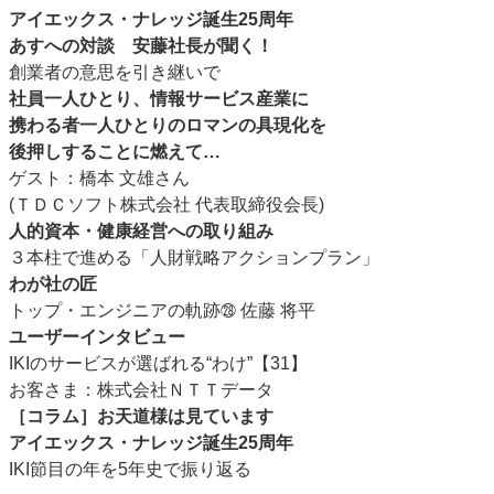
アイエックス・ナレッジ誕生25周年
あすへの対談 安藤社長が聞く！
創業者の意思を引き継いで
社員一人ひとり、情報サービス産業に
携わる者一人ひとりのロマンの具現化を
後押しすることに燃えて…
ゲスト：橋本 文雄さん
(ＴＤＣソフト株式会社 代表取締役会長)
人的資本・健康経営への取り組み
３本柱で進める「人財戦略アクションプラン」
わが社の匠
トップ・エンジニアの軌跡
佐藤 将平
㉘
ユーザーインタビュー
IKIのサービスが選ばれる“わけ”【31】
お客さま：株式会社ＮＴＴデータ
［コラム］お天道様は見ています
アイエックス・ナレッジ誕生25周年
IKI節目の年を5年史で振り返る