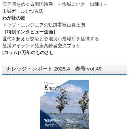
江戸湾をめぐる戦国絵巻 ～海城にいざ、出陣！～
山城ガールむつみ氏
わが社の匠
トップ・エンジニアの軌跡㉚秋山真太朗
［特別インタビュー企画］
世代を超えた交流と心地良い居場所を提供する
芝浦アイランド児童高齢者交流プラザ
[コラム]7万年のものさし
ナレッジ・レポート 2025.4 春号 vol.49