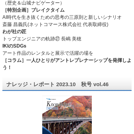
（歴史＆山城ナビゲーター）
［特別企画］ブレイクタイム
AI時代を生き抜くための思考の三原則と新しいシナリオ
斎藤 昌義氏(ネットコマース株式会社 代表取締役)
わが社の匠
トップエンジニアの軌跡㉗ 長嶋 美穂
IKIのSDGs
アート作品のレンタルと展示で活躍の場を
［コラム］一人ひとりがアントレプレナーシップを発揮しよ
う！
ナレッジ・レポート 2023.10 秋号 vol.46