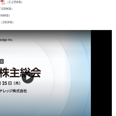
（2,135KB）
,039KB）
248KB）
（292KB）