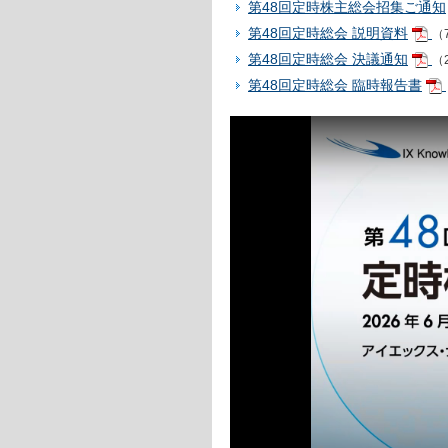
第48回定時株主総会招集ご通知
第48回定時総会 説明資料
（7
第48回定時総会 決議通知
（
第48回定時総会 臨時報告書