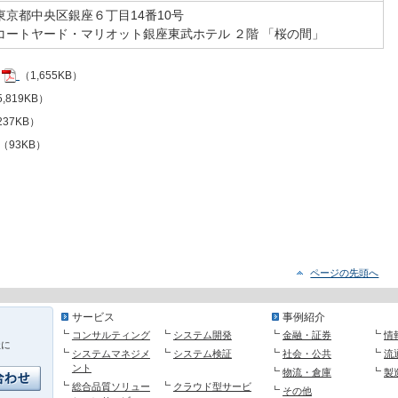
東京都中央区銀座６丁目14番10号
コートヤード・マリオット銀座東武ホテル ２階 「桜の間」
（1,655KB）
,819KB）
237KB）
（93KB）
ページの先頭へ
サービス
事例紹介
コンサルティング
システム開発
金融・証券
情
社に
システムマネジメ
システム検証
社会・公共
流
ント
物流・倉庫
製
総合品質ソリュー
クラウド型サービ
その他