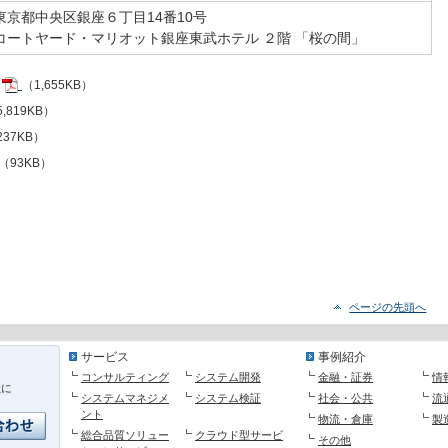
東京都中央区銀座６丁目14番10号
コートヤード・マリオット銀座東武ホテル ２階 「桜の間」
（1,655KB）
,819KB）
237KB）
（93KB）
ページの先頭へ
サービス
事例紹介
コンサルティング
システム開発
金融・証券
情
社に
システムマネジメ
システム検証
社会・公共
流
ント
物流・倉庫
製
総合品質ソリュー
クラウド型サービ
その他