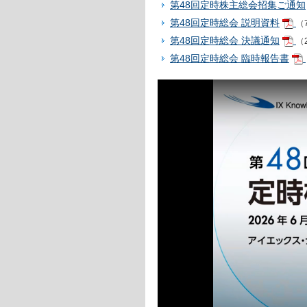
第48回定時株主総会招集ご通知
第48回定時総会 説明資料
（7
第48回定時総会 決議通知
（
第48回定時総会 臨時報告書