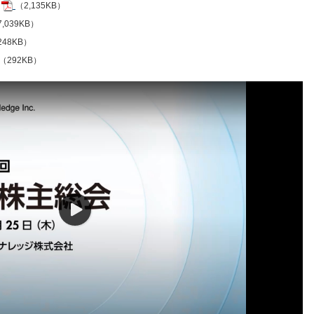
（2,135KB）
,039KB）
248KB）
（292KB）