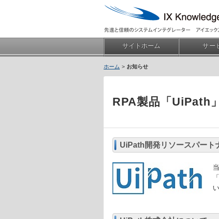
サイトホーム
サー
お知らせ
RPA製品「UiPa
UiPath開発リソースパート
当
「
い