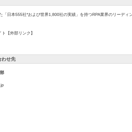
トした「日本555社*および世界1,800社の実績」を持つRPA業界のリーデ
サイト【外部リンク】
合わせ先
部
jp