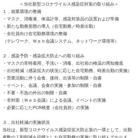
＜当社新型コロナウイルス感染症対策の取り組み＞
１．就業環境の整備
・マスク、消毒液、体温計等、感染対策品の設置および常備
・新たな勤務形態の導入（在宅勤務／時差出勤）
・全社員向け在宅勤務環境の整備
（テレワーク、Ｗｅｂ会議システム、ネットワーク環境等）
２．感染予防・感染拡大防止への取り組み
・マスクの常時着用、手洗い・消毒、出社前の検温の周知徹底
・出社軽減（感染拡大の状況に応じた在宅勤務、時差出勤の実施）
・営業活動に伴う会食、接待、出張等の制限・自粛
・イベント、会議、会食の実施・参加の制限・自粛
・不要・不急の外出の制限・自粛
・非対面（Ｗｅｂ会議）による会議、イベントの実施
・必要に応じたPCR検査（会社負担）の実施
３．出社軽減の実施状況
当社は、新型コロナウイルス感染症拡大防止策の一環として、出勤
者数の７割削減を目標とした在宅勤務の実施に取り組んでおりま