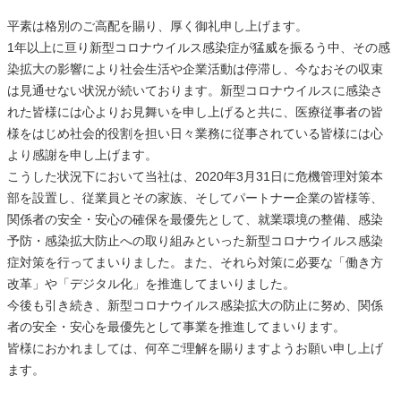
平素は格別のご高配を賜り、厚く御礼申し上げます。
1年以上に亘り新型コロナウイルス感染症が猛威を振るう中、その感
染拡大の影響により社会生活や企業活動は停滞し、今なおその収束
は見通せない状況が続いております。新型コロナウイルスに感染さ
れた皆様には心よりお見舞いを申し上げると共に、医療従事者の皆
様をはじめ社会的役割を担い日々業務に従事されている皆様には心
より感謝を申し上げます。
こうした状況下において当社は、2020年3月31日に危機管理対策本
部を設置し、従業員とその家族、そしてパートナー企業の皆様等、
関係者の安全・安心の確保を最優先として、就業環境の整備、感染
予防・感染拡大防止への取り組みといった新型コロナウイルス感染
症対策を行ってまいりました。また、それら対策に必要な「働き方
改革」や「デジタル化」を推進してまいりました。
今後も引き続き、新型コロナウイルス感染拡大の防止に努め、関係
者の安全・安心を最優先として事業を推進してまいります。
皆様におかれましては、何卒ご理解を賜りますようお願い申し上げ
ます。