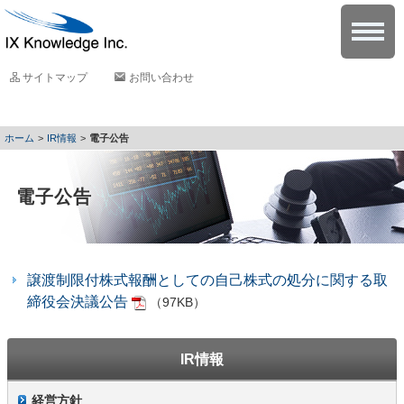
サイトマップ
お問い合わせ
IR情報
電子公告
電子公告
譲渡制限付株式報酬としての自己株式の処分に関する取
締役会決議公告
（97KB）
IR情報
経営方針